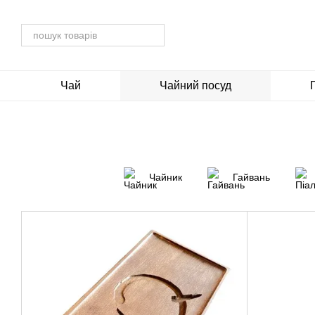
Перейти до основного контенту
Чай
Чайний посуд
Чайник
Гайвань