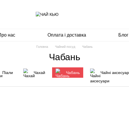
Про нас
Оплата і доставка
Блог
Головна
Чайний посуд
Чабань
Чабань
Піали
Чахай
Чабань
Чайні аксесуа