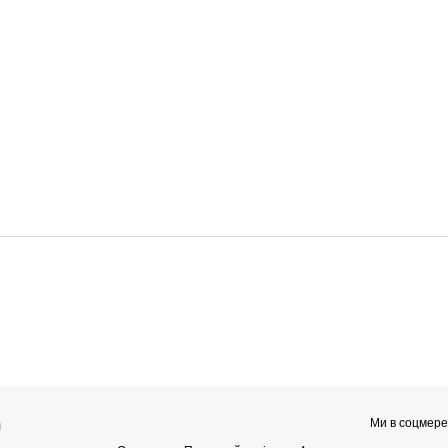
Ми в соцмер
я