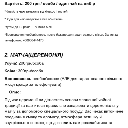
Вартість: 200 грн / особа / один чай на вибір
*Кількість чаю залежить від кількості гостей
*Вода для чаю надається без обмежень
*Дітям до 12 років — знижка 50%
*Бронювання необов’язкове, проте бажане для гарантованого місця. Запис за
телефоном: +30980444470
2. МАТЧА(ЦЕРЕМОНІЯ)
Усуча:
200грн/особа
Коіча:
300грн/особа
Бронювання:
необовʼязкове (АЛЕ для гарантованого вільного
місця краще зателефонувати)
Опис:
Під час церемонії ви дізнаєтесь основи японської чайної
традиції та навчитеся правильно заварювати церемоніальну
матчу за допомогою спеціального посуду. Вас чекає витончене
поєднання смаку та аромату, атмосфера затишку й
внутрішнього спокою, що дозволить вам розслабитися та